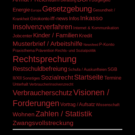
Beratung
Bürgergeld
Gesetzgebung
Energie
Gesundheit /
Europa
Inkasso
iff-news
Infos
Girokonto
Krankheit
Insolvenzverfahren
Internet & Kommunikation
Kinder / Familien
Kredit
Jobcenter
Musterbrief / Arbeitshilfe
P-Konto
Newsfeed
Praxisthema
Prävention
Rechts- und Sozialpolitik
Rechtsprechung
Restschuldbefreiung
SGB
Schufa / Auskunfteien
Startseite
Sozialrecht
II/XII
Termine
Sonstiges
Unterhalt
Verbraucherinsolvenzrecht
Visionen /
Verbraucherschutz
Forderungen
Vortrag / Aufsatz
Wissenschaft
Zahlen / Statistik
Wohnen
Zwangsvollstreckung